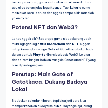
beberapa negara, game slot online masih masuk abu-
abu alias belum jelas legalitasnya. Tapi kalau lo cuma
main buat seru-seruan dan nggak sampe bikin masalah,
ya enjoy aja.
Potensi NFT dan Web3?
Lo tau nggak sih? Beberapa game slot sekarang udah
mulai ngegabungin fitur
blockchain
dan
NFT
. Nggak
nutup kemungkinan juga Gate of Gatotkaca bakal hadir
dalam bentuk
Play-to-Earn
berbasis Web3. Lo bisa
dapet item langka, bahkan mungkin Gatotkaca NFT yang
bisa diperdagangkan!
Penutup: Main Gate of
Gatotkaca, Dukung Budaya
Lokal
Slot bukan sekadar hiburan, tapi bisa jadi cara kita
memperkenalkan budaya ke dunia. Bayangin aja, orang