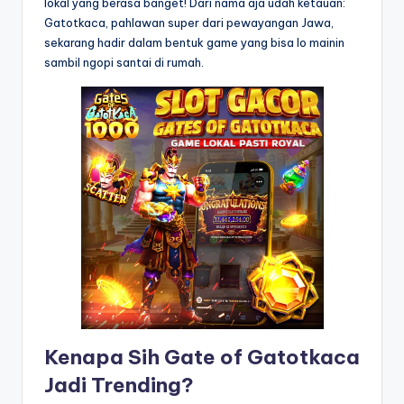
lokal yang berasa banget! Dari nama aja udah ketauan:
Gatotkaca, pahlawan super dari pewayangan Jawa,
sekarang hadir dalam bentuk game yang bisa lo mainin
sambil ngopi santai di rumah.
Kenapa Sih Gate of Gatotkaca
Jadi Trending?