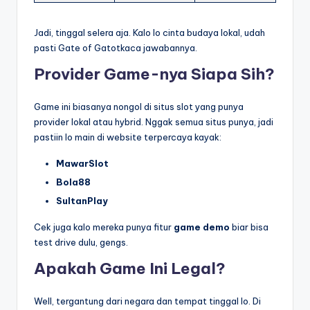
Jadi, tinggal selera aja. Kalo lo cinta budaya lokal, udah
pasti Gate of Gatotkaca jawabannya.
Provider Game-nya Siapa Sih?
Game ini biasanya nongol di situs slot yang punya
provider lokal atau hybrid. Nggak semua situs punya, jadi
pastiin lo main di website terpercaya kayak:
MawarSlot
Bola88
SultanPlay
Cek juga kalo mereka punya fitur
game demo
biar bisa
test drive dulu, gengs.
Apakah Game Ini Legal?
Well, tergantung dari negara dan tempat tinggal lo. Di