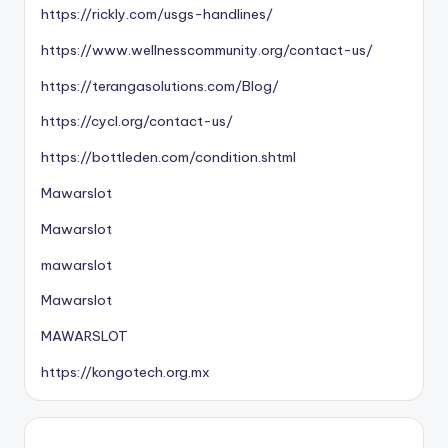
https://rickly.com/usgs-handlines/
https://www.wellnesscommunity.org/contact-us/
https://terangasolutions.com/Blog/
https://cycl.org/contact-us/
https://bottleden.com/condition.shtml
Mawarslot
Mawarslot
mawarslot
Mawarslot
MAWARSLOT
https://kongotech.org.mx