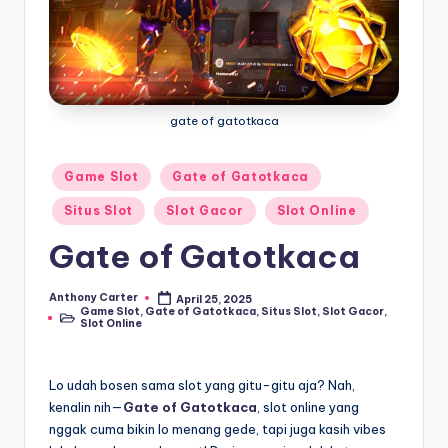
gate of gatotkaca
Posted
Game Slot
Gate of Gatotkaca
in
Situs Slot
Slot Gacor
Slot Online
Gate of Gatotkaca
Anthony Carter
April 25, 2025
Posted
Game Slot
,
Gate of Gatotkaca
,
Situs Slot
,
Slot Gacor
,
by
Posted
Slot Online
in
Lo udah bosen sama slot yang gitu-gitu aja? Nah,
kenalin nih—
Gate of Gatotkaca
, slot online yang
nggak cuma bikin lo menang gede, tapi juga kasih vibes