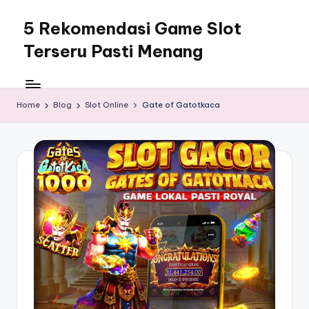
5 Rekomendasi Game Slot
Skip
to
Terseru Pasti Menang
content
oemta.org
Home
Blog
Slot Online
Gate of Gatotkaca